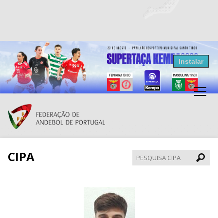
Resultados Andebol
Instalar
Federação de Andebol de Portugal
Grátis - Disponivel na Play Store
CIPA
Pesqui
CIPA