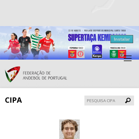
Resultados Andebol
Instalar
Federação de Andebol de Portugal
Grátis - Disponivel na Play Store
CIPA
Pesqui
CIPA