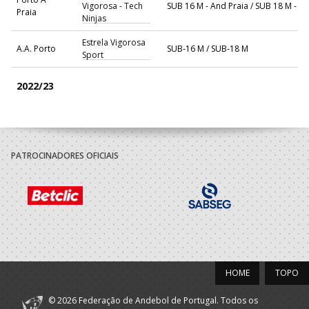
Vigorosa - Tech
SUB 16 M - And Praia / SUB 18 M - A
Praia
Ninjas
Estrela Vigorosa
A.A. Porto
SUB-16 M / SUB-18 M
Sport
2022/23
Estrela e
Porto A
Vigorosa - Tech
SUB 16 M - And Praia
Praia
Ninjas
PATROCINADORES OFICIAIS
Estrela Vigorosa
A.A. Porto
SUB-16 M / SUB-18 M
Sport
2021/22
Grande Colegio
A.A. Porto
SUB-14 M
Universal
HOME
TOPO
2019/20
© 2026 Federação de Andebol de Portugal. Todos os