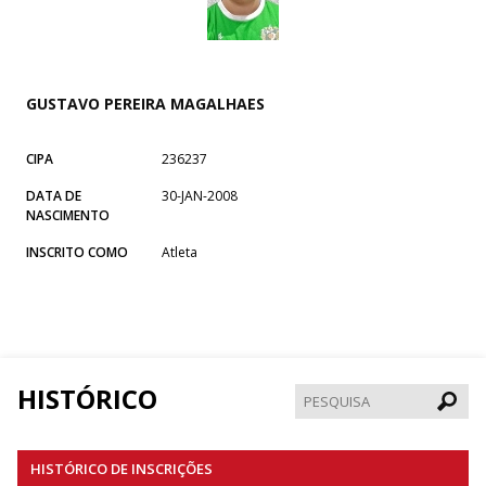
GUSTAVO PEREIRA MAGALHAES
CIPA
236237
DATA DE
30-JAN-2008
NASCIMENTO
INSCRITO COMO
Atleta
HISTÓRICO
Pesqui
HISTÓRICO DE INSCRIÇÕES