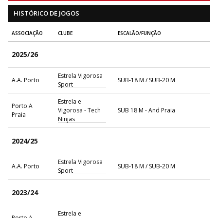
HISTÓRICO DE JOGOS
ASSOCIAÇÃO
CLUBE
ESCALÃO/FUNÇÃO
2025/26
Estrela Vigorosa
A.A. Porto
SUB-18 M / SUB-20 M
Sport
Estrela e
Porto A
Vigorosa - Tech
SUB 18 M - And Praia
Praia
Ninjas
2024/25
Estrela Vigorosa
A.A. Porto
SUB-18 M / SUB-20 M
Sport
2023/24
Estrela e
Porto A