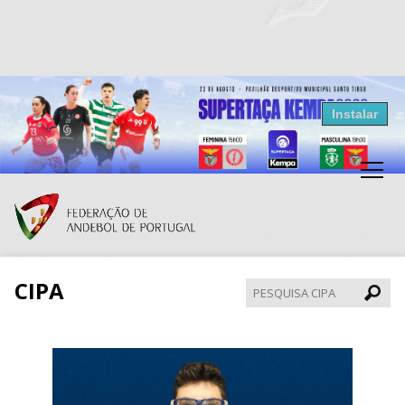
Resultados Andebol
Instalar
Federação de Andebol de Portugal
Grátis - Disponivel na Play Store
CIPA
Pesqui
CIPA