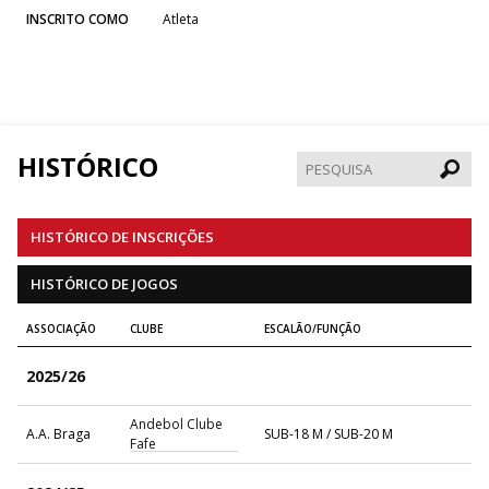
INSCRITO COMO
Atleta
HISTÓRICO
Pesqui
HISTÓRICO DE INSCRIÇÕES
HISTÓRICO DE JOGOS
ASSOCIAÇÃO
CLUBE
ESCALÃO/FUNÇÃO
2025/26
Andebol Clube
A.A. Braga
SUB-18 M / SUB-20 M
Fafe