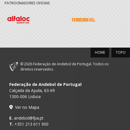
PATROCINADORES OFICIAIS
Andebol Clube
A.A. Braga
SUB-14 M / SUB-16 M
Fafe
2020/21
Andebol Clube
A.A. Braga
SUB-13 M
Fafe
HOME
TOPO
2019/20
© 2026 Federação de Andebol de Portugal. Todos os
Andebol Clube
direitos reservados.
A.A. Braga
Minis M / Infantis M
Fafe
Federação de Andebol de Portugal
Calçada da Ajuda, 63-69
1300-006 Lisboa
Ver no Mapa
E.
andebol@fpa.pt
T.
+351 213 611 900