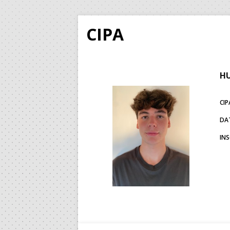
CIPA
HU
CIP
DA
IN