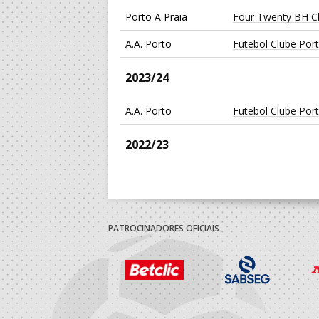
Porto A Praia
Four Twenty BH Cl
A.A. Porto
Futebol Clube Por
2023/24
A.A. Porto
Futebol Clube Por
2022/23
Associacao Despor
A.A. Porto
Academica Maia -
Universidade Maia
PATROCINADORES OFICIAIS
2021/22
Associacao Despor
A.A. Porto
Academica Maia -
Universidade Maia