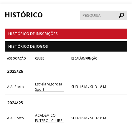
HISTÓRICO
Pesqui
HISTÓRICO DE INSCRIÇÕES
HISTÓRICO DE JOGOS
ASSOCIAÇÃO
CLUBE
ESCALÃO/FUNÇÃO
2025/26
Estrela Vigorosa
A.A. Porto
SUB-16 M / SUB-18 M
Sport
2024/25
ACADÉMICO
A.A. Porto
SUB-16 M / SUB-18 M
FUTEBOL CLUBE