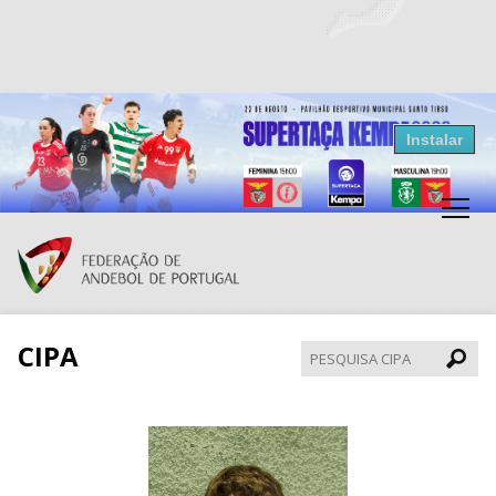
Resultados Andebol
Instalar
Federação de Andebol de Portugal
Grátis - Disponivel na Play Store
CIPA
Pesqui
CIPA