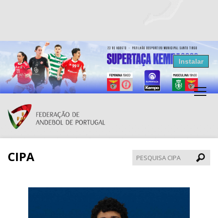
Resultados Andebol
Instalar
Federação de Andebol de Portugal
Grátis - Disponivel na Play Store
CIPA
Pesqui
CIPA