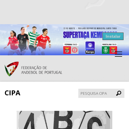
Resultados Andebol
Instalar
Federação de Andebol de Portugal
Grátis - Disponivel na Play Store
CIPA
Pesqui
CIPA