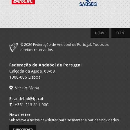
2022/23
Porto A
Ass.Desportiva
SUB 14 F - And Praia / SUB 16 F - And
Praia
OSN - AP
Promov
HOME
TOPO
A.A. Porto
Rebordosa
SUB-14 F / SUB-16 F
Andebol
© 2026 Federação de Andebol de Portugal. Todos os
direitos reservados.
2021/22
Federação de Andebol de Portugal
Promov
A.A. Porto
Rebordosa
SUB-13 F / SUB-15 F
Calçada da Ajuda, 63-69
Andebol
1300-006 Lisboa
Porto A
Ass.Desportiva
Ver no Mapa
SUB 14 F - And Praia / SUB 16 F - And
Praia
OSN - AP
E.
andebol@fpa.pt
2020/21
T.
+351 213 611 900
Newsletter
Promov
Subscreva a nossa newsletter para se manter a par das novidades
A.A. Porto
Rebordosa
SUB-12 F / SUB-14 F
Andebol
SUBSCREVER