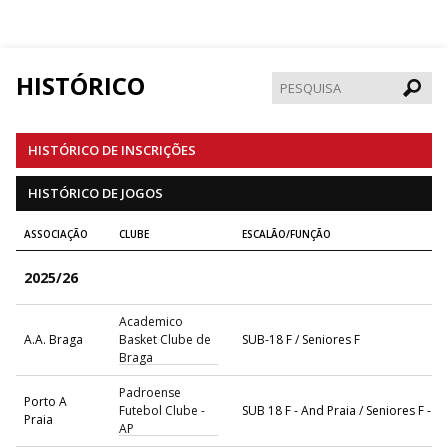
HISTÓRICO
Pesqui
HISTÓRICO DE INSCRIÇÕES
HISTÓRICO DE JOGOS
ASSOCIAÇÃO
CLUBE
ESCALÃO/FUNÇÃO
2025/26
Academico
A.A. Braga
Basket Clube de
SUB-18 F / Seniores F
Braga
Padroense
Porto A
Futebol Clube -
SUB 18 F - And Praia / Seniores F - A
Praia
AP