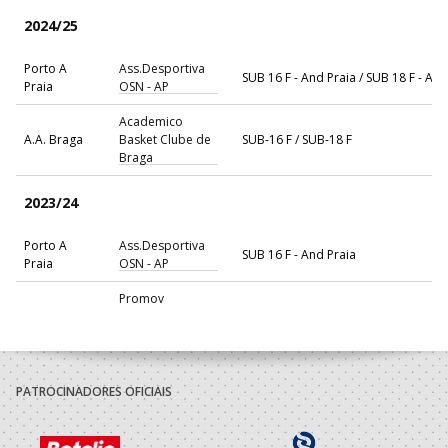
2024/25
Porto A
Ass.Desportiva
SUB 16 F - And Praia / SUB 18 F - And
Praia
OSN - AP
Academico
A.A. Braga
Basket Clube de
SUB-16 F / SUB-18 F
Braga
2023/24
Porto A
Ass.Desportiva
SUB 16 F - And Praia
Praia
OSN - AP
Promov
A.A. Porto
Rebordosa
SUB-16 F / SUB-18 F
Andebol
Nucleo
A.A. Porto
Desportivo Santa
SUB-16 F / SUB-18 F
PATROCINADORES OFICIAIS
Joana