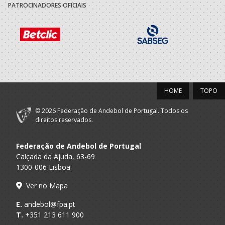
PATROCINADORES OFICIAIS
Clube Andebol
A.A. Braga
SUB-13 F
Barrosas
2020/21
Clube Andebol
A.A. Braga
SUB-12 F
Barrosas
HOME
TOPO
2019/20
© 2026 Federação de Andebol de Portugal. Todos os
Clube Andebol
direitos reservados.
A.A. Braga
Infantis F
Barrosas
Federação de Andebol de Portugal
Calçada da Ajuda, 63-69
1300-006 Lisboa
Ver no Mapa
E.
andebol@fpa.pt
T.
+351 213 611 900