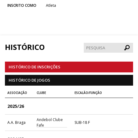
INSCRITO COMO
Atleta
HISTÓRICO
Pesqui
HISTÓRICO DE INSCRIÇÕES
HISTÓRICO DE JOGOS
ASSOCIAÇÃO
CLUBE
ESCALÃO/FUNÇÃO
2025/26
Andebol Clube
A.A. Braga
SUB-18 F
Fafe