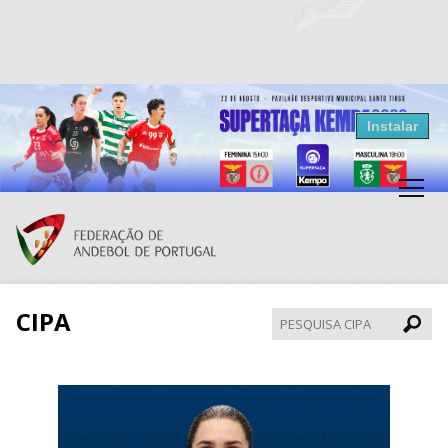
Resultados Andebol
Instalar
Federação de Andebol de Portugal
Grátis - Disponivel na Play Store
CIPA
Pesqui
CIPA