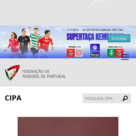
Resultados Andebol
Instalar
Federação de Andebol de Portugal
Grátis - Disponivel na Play Store
CIPA
Pesqui
CIPA