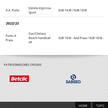
Estrela Vigorosa
A.A. Porto
SUB-16 M / SUB-18 M
Sport
2022/23
Dac/Chelsea
Porto A
Beach Handball -
SUB 16 M - And Praia / SUB 18 M - A
Praia
AP
Associacao
A.A. Porto
Atletica Aguas
SUB-16 M / SUB-18 M
Santas
PATROCINADORES OFICIAIS
2021/22
ASSOCIACAO
A.A. Porto
ACADEMICA S.
SUB-14 M / SUB-16 M
MAMEDE
Associacao
A.A. Porto
Atletica Aguas
SUB-14 M / SUB-16 M
HOME
TOPO
Santas