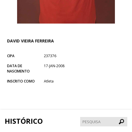
DAVID VIEIRA FERREIRA
CIPA
237376
DATA DE
17-JAN-2008
NASCIMENTO
INSCRITO COMO
Atleta
HISTÓRICO
Pesqui