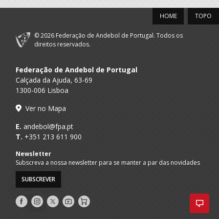
HOME
TOPO
© 2026 Federação de Andebol de Portugal. Todos os
direitos reservados.
Federação de Andebol de Portugal
Calçada da Ajuda, 63-69
1300-006 Lisboa
Ver no Mapa
E.
andebol@fpa.pt
T.
+351 213 611 900
Newsletter
Subscreva a nossa newsletter para se manter a par das novidades
SUBSCREVER
Siga-
Siga-
Siga-
AndebolTV
Loja
nos
nos
nos