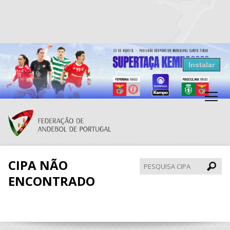
Resultados Andebol
Instalar
Federação de Andebol de Portugal
Grátis - Disponivel na Play Store
CIPA NÃO
Pesqui
CIPA
ENCONTRADO