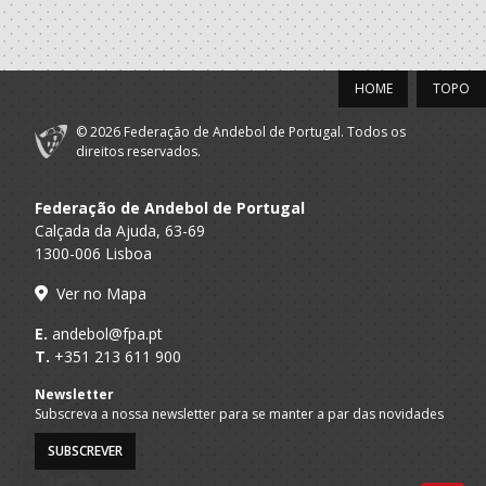
BECA - Bastinhos
Escola Clube de
A.A. Braga
Andebol de
Dirigente Reg.
HOME
TOPO
Celorico de
Basto
© 2026 Federação de Andebol de Portugal. Todos os
direitos reservados.
2019/20
Federação de Andebol de Portugal
BECA - Bastinhos
Calçada da Ajuda, 63-69
Escola Clube de
A.A. Braga
Andebol de
Dirigente Reg.
1300-006 Lisboa
Celorico de
Basto
Ver no Mapa
E.
andebol@fpa.pt
T.
+351 213 611 900
Newsletter
Subscreva a nossa newsletter para se manter a par das novidades
SUBSCREVER