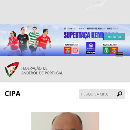
Resultados Andebol
Instalar
Federação de Andebol de Portugal
Grátis - Disponivel na Play Store
CIPA
Pesqui
CIPA