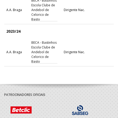
BECA - Bastinhos
Escola Clube de
A.A. Braga
Andebol de
Dirigente Nac.
Celorico de
Basto
2023/24
BECA - Bastinhos
Escola Clube de
A.A. Braga
Andebol de
Dirigente Nac.
Celorico de
Basto
2022/23
BECA - Bastinhos
Escola Clube de
A.A. Braga
Andebol de
Dirigente Nac.
PATROCINADORES OFICIAIS
Celorico de
Basto
2021/22