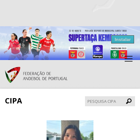
Resultados Andebol
Instalar
Federação de Andebol de Portugal
Grátis - Disponivel na Play Store
CIPA
Pesqui
CIPA