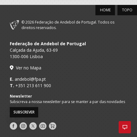
HOME
TOPO
© 2026 Federação de Andebol de Portugal. Todos os
direitos reservados.
Federação de Andebol de Portugal
Calçada da Ajuda, 63-69
1300-006 Lisboa
Ver no Mapa
E.
andebol@fpa.pt
T.
+351 213 611 900
Newsletter
Subscreva a nossa newsletter para se manter a par das novidades
SUBSCREVER
Siga-
Siga-
Siga-
AndebolTV
Loja
nos
nos
nos