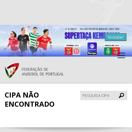
Resultados Andebol
Instalar
Federação de Andebol de Portugal
Grátis - Disponivel na Play Store
CIPA NÃO
Pesqui
CIPA
ENCONTRADO