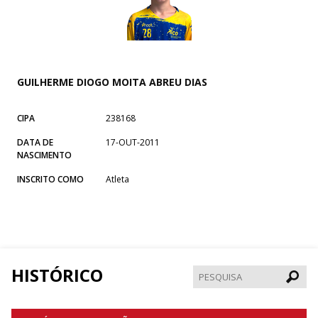
GUILHERME DIOGO MOITA ABREU DIAS
CIPA
238168
DATA DE
17-OUT-2011
NASCIMENTO
INSCRITO COMO
Atleta
HISTÓRICO
Pesqui