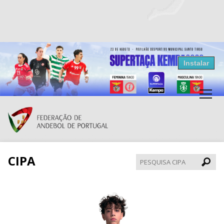
Resultados Andebol
Instalar
Federação de Andebol de Portugal
Grátis - Disponivel na Play Store
CIPA
Pesqui
CIPA