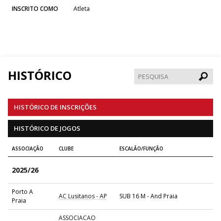
INSCRITO COMO
Atleta
HISTÓRICO
Pesqui
HISTÓRICO DE INSCRIÇÕES
HISTÓRICO DE JOGOS
ASSOCIAÇÃO
CLUBE
ESCALÃO/FUNÇÃO
2025/26
Porto A
AC Lusitanos - AP
SUB 16 M - And Praia
Praia
ASSOCIACAO