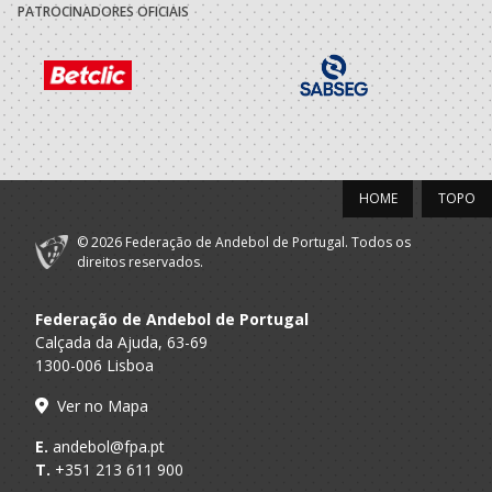
PATROCINADORES OFICIAIS
ASSOCIACAO
A.A. Porto
ACADEMICA S.
SUB-14 M / SUB-16 M
MAMEDE
2021/22
ASSOCIACAO
A.A. Porto
ACADEMICA S.
Minis M / SUB-14 M
HOME
TOPO
MAMEDE
© 2026 Federação de Andebol de Portugal. Todos os
2020/21
direitos reservados.
ASSOCIACAO
A.A. Porto
Federação de Andebol de Portugal
ACADEMICA S.
Minis M / SUB-13 M
MAMEDE
Calçada da Ajuda, 63-69
1300-006 Lisboa
Ver no Mapa
E.
andebol@fpa.pt
T.
+351 213 611 900