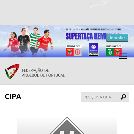
Resultados Andebol
Instalar
Federação de Andebol de Portugal
Grátis - Disponivel na Play Store
CIPA
Pesqui
CIPA