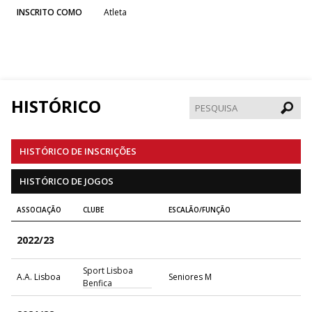
INSCRITO COMO
Atleta
HISTÓRICO
Pesqui
HISTÓRICO DE INSCRIÇÕES
HISTÓRICO DE JOGOS
ASSOCIAÇÃO
CLUBE
ESCALÃO/FUNÇÃO
2022/23
Sport Lisboa
A.A. Lisboa
Seniores M
Benfica