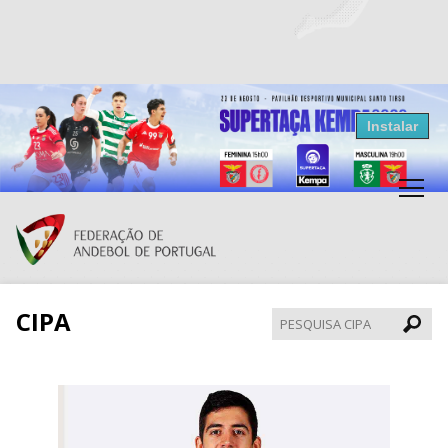
Resultados Andebol
Instalar
Federação de Andebol de Portugal
Grátis - Disponivel na Play Store
CIPA
Pesqui
CIPA