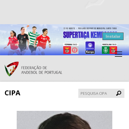
Resultados Andebol
Instalar
Federação de Andebol de Portugal
Grátis - Disponivel na Play Store
CIPA
Pesqui
CIPA