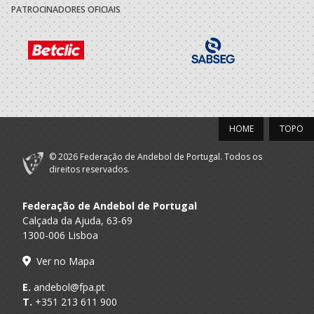
PATROCINADORES OFICIAIS
Porto A
Ass.Desportiva
Sub 14 M - And Praia / SUB 16 M - An
Praia
OSN - AP
2021/22
Centro
A.A. Porto
Desportivo
SUB-14 M / SUB-16 M
Cultural Santana
HOME
TOPO
Porto A
Ass.Desportiva
Sub 14 M - And Praia / SUB 16 M - An
Praia
OSN - AP
© 2026 Federação de Andebol de Portugal. Todos os
direitos reservados.
2020/21
Federação de Andebol de Portugal
Centro
Calçada da Ajuda, 63-69
A.A. Porto
Desportivo
SUB-13 M / SUB-15 M
1300-006 Lisboa
Cultural Santana
Ver no Mapa
E.
andebol@fpa.pt
T.
+351 213 611 900