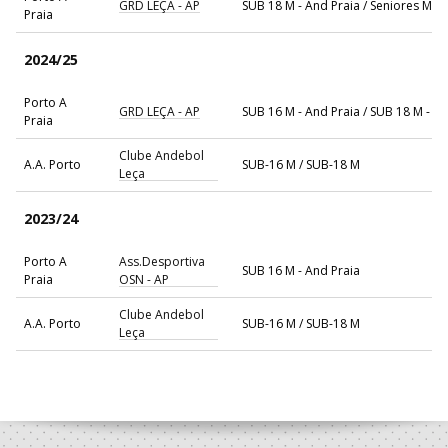
GRD LEÇA - AP
SUB 18 M - And Praia / Seniores M - 
Praia
2024/25
Porto A
GRD LEÇA - AP
SUB 16 M - And Praia / SUB 18 M - A
Praia
Clube Andebol
A.A. Porto
SUB-16 M / SUB-18 M
Leça
2023/24
Porto A
Ass.Desportiva
SUB 16 M - And Praia
Praia
OSN - AP
Clube Andebol
A.A. Porto
SUB-16 M / SUB-18 M
Leça
2022/23
Boavista Futebol
A.A. Porto
SUB-14 M / SUB-16 M
Clube