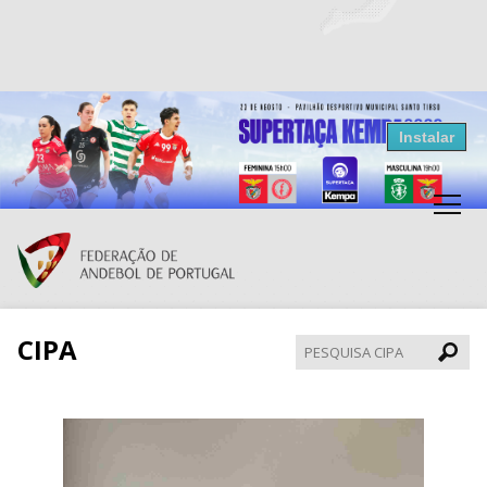
Resultados Andebol
Instalar
Federação de Andebol de Portugal
Grátis - Disponivel na Play Store
CIPA
Pesqui
CIPA