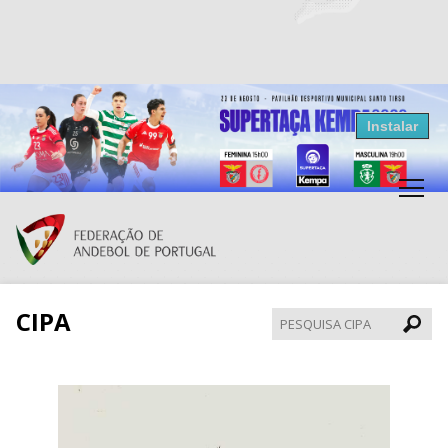
Resultados Andebol
Instalar
Federação de Andebol de Portugal
Grátis - Disponivel na Play Store
CIPA
Pesqui
CIPA