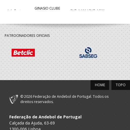
GINASIO CLUBE
A.A. Porto
SUB-14 M / SUB-16 M
SANTO TIRSO
2020/21
PATROCINADORES OFICIAIS
GINASIO CLUBE
A.A. Porto
SUB-13 M / SUB-15 M
SANTO TIRSO
HOME
TOPO
© 2026 Federação de Andebol de Portugal. Todos os
direitos reservados.
Federação de Andebol de Portugal
Calçada da Ajuda, 63-69
1300-006 Lisboa