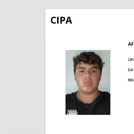
CIPA
AF
CIP
DA
IN