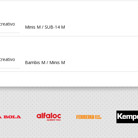
creativo
Minis M / SUB-14 M
creativo
Bambis M / Minis M