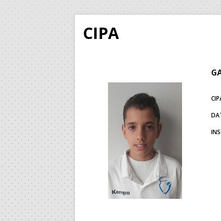
CIPA
GA
CIP
DA
IN