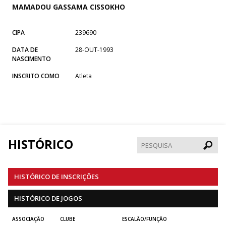
MAMADOU GASSAMA CISSOKHO
CIPA
239690
DATA DE
28-OUT-1993
NASCIMENTO
INSCRITO COMO
Atleta
HISTÓRICO
Pesqui
HISTÓRICO DE INSCRIÇÕES
HISTÓRICO DE JOGOS
ASSOCIAÇÃO
CLUBE
ESCALÃO/FUNÇÃO