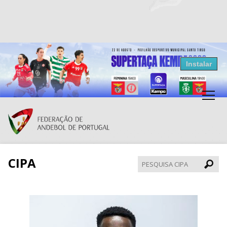
Resultados Andebol
Instalar
Federação de Andebol de Portugal
Grátis - Disponivel na Play Store
CIPA
Pesqui
CIPA