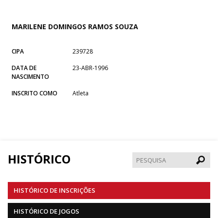
MARILENE DOMINGOS RAMOS SOUZA
CIPA
239728
DATA DE
23-ABR-1996
NASCIMENTO
INSCRITO COMO
Atleta
HISTÓRICO
Pesqui
HISTÓRICO DE INSCRIÇÕES
HISTÓRICO DE JOGOS