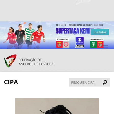
Resultados Andebol
Instalar
Federação de Andebol de Portugal
Grátis - Disponivel na Play Store
CIPA
Pesqui
CIPA