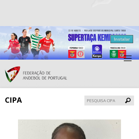
Resultados Andebol
Instalar
Federação de Andebol de Portugal
Grátis - Disponivel na Play Store
CIPA
Pesqui
CIPA