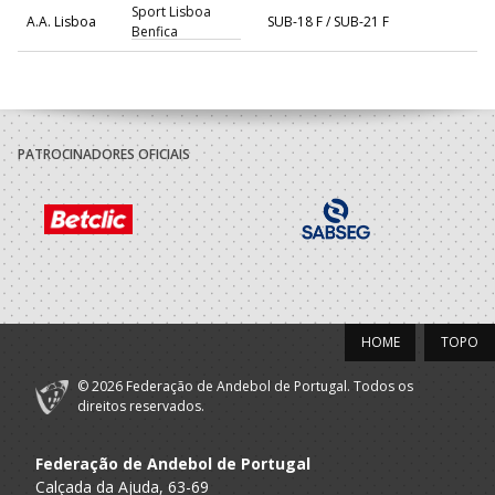
Sport Lisboa
A.A. Lisboa
SUB-18 F / SUB-21 F
Benfica
2021/22
Clube
Desportivo
PATROCINADORES OFICIAIS
A.A. Setubal
SUB-15 F
Escolar - Boa
Água Andebol
Clube
Desportivo
A.A. Setubal
SUB-15 F / SUB-17 F
Escolar - Boa
Água Andebol
HOME
TOPO
© 2026 Federação de Andebol de Portugal. Todos os
direitos reservados.
Federação de Andebol de Portugal
Calçada da Ajuda, 63-69