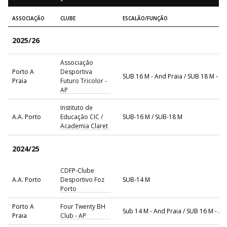
ASSOCIAÇÃO
CLUBE
ESCALÃO/FUNÇÃO
2025/26
Associação
Porto A
Desportiva
SUB 16 M - And Praia / SUB 18 M - A
Praia
Futuro Tricolor -
AP
Instituto de
A.A. Porto
Educação CIC /
SUB-16 M / SUB-18 M
Academia Claret
2024/25
CDFP-Clube
A.A. Porto
Desportivo Foz
SUB-14 M
Porto
Porto A
Four Twenty BH
Sub 14 M - And Praia / SUB 16 M - An
Praia
Club - AP