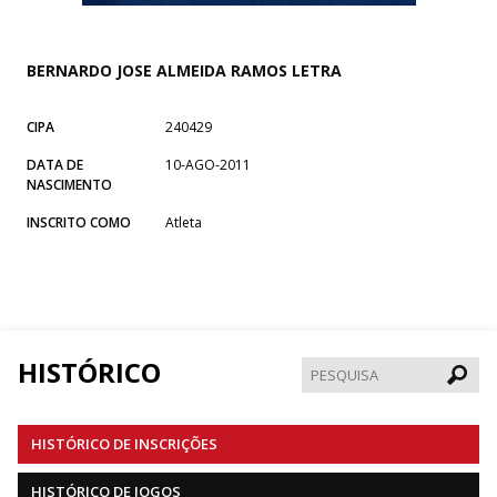
BERNARDO JOSE ALMEIDA RAMOS LETRA
CIPA
240429
DATA DE
10-AGO-2011
NASCIMENTO
INSCRITO COMO
Atleta
HISTÓRICO
Pesqui
HISTÓRICO DE INSCRIÇÕES
HISTÓRICO DE JOGOS