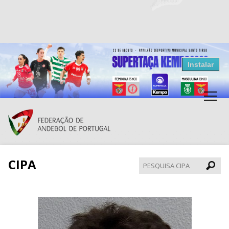
Resultados Andebol
Instalar
Federação de Andebol de Portugal
Grátis - Disponivel na Play Store
CIPA
Pesqui
CIPA