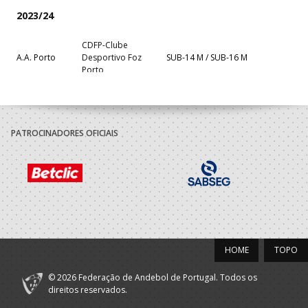
2023/24
CDFP-Clube
A.A. Porto
Desportivo Foz
SUB-14 M / SUB-16 M
Porto
2022/23
CDFP-Clube
PATROCINADORES OFICIAIS
A.A. Porto
Desportivo Foz
Minis M / SUB-14 M
Porto
2021/22
Porto A
Vegetas BHC -
Sub 14 M - And Praia
Praia
Sublima
HOME
TOPO
CDFP-Clube
A.A. Porto
Desportivo Foz
Minis M / SUB-14 M
Porto
© 2026 Federação de Andebol de Portugal. Todos os
direitos reservados.