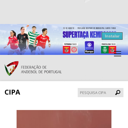
Resultados Andebol
Instalar
Federação de Andebol de Portugal
Grátis - Disponivel na Play Store
CIPA
Pesqui
CIPA