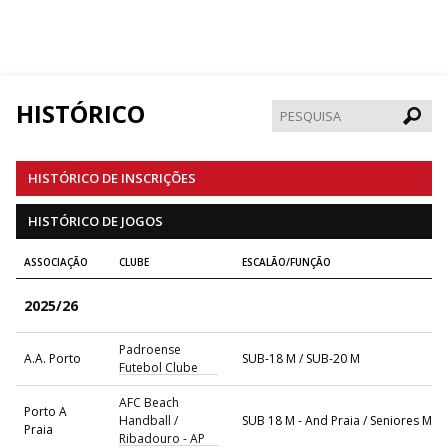
HISTÓRICO
Pesqui
HISTÓRICO DE INSCRIÇÕES
HISTÓRICO DE JOGOS
ASSOCIAÇÃO
CLUBE
ESCALÃO/FUNÇÃO
2025/26
Padroense
A.A. Porto
SUB-18 M / SUB-20 M
Futebol Clube
AFC Beach
Porto A
Handball /
SUB 18 M - And Praia / Seniores M - 
Praia
Ribadouro - AP