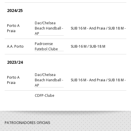
2024/25
Dac/Chelsea
Porto A
Beach Handball -
SUB 16 M - And Praia / SUB 18 M - A
Praia
AP
Padroense
A.A. Porto
SUB-16 M / SUB-18 M
Futebol Clube
2023/24
Dac/Chelsea
Porto A
Beach Handball -
SUB 16 M - And Praia / SUB 18 M - A
Praia
AP
CDFP-Clube
A.A. Porto
Desportivo Foz
SUB-16 M
Porto
2022/23
PATROCINADORES OFICIAIS