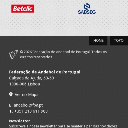
CDFP-Clube
A.A. Porto
Desportivo Foz
SUB-14 M / SUB-16 M
Porto
Dac/Chelsea
Porto A
Beach Handball -
Sub 14 M - And Praia / SUB 16 M - An
Praia
AP
HOME
TOPO
2021/22
© 2026 Federação de Andebol de Portugal. Todos os
CDFP-Clube
direitos reservados.
A.A. Porto
Desportivo Foz
SUB-14 M / SUB-16 M
Porto
Federação de Andebol de Portugal
Calçada da Ajuda, 63-69
1300-006 Lisboa
Ver no Mapa
E.
andebol@fpa.pt
T.
+351 213 611 900
Newsletter
Subscreva a nossa newsletter para se manter a par das novidades