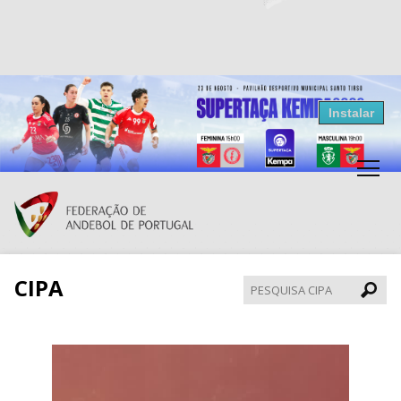
Resultados Andebol
Instalar
Federação de Andebol de Portugal
Grátis - Disponivel na Play Store
CIPA
Pesqui
CIPA