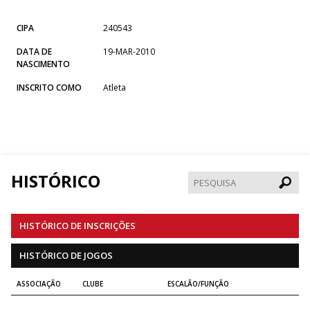
CIPA
240543
DATA DE
19-MAR-2010
NASCIMENTO
INSCRITO COMO
Atleta
HISTÓRICO
Pesqui
HISTÓRICO DE INSCRIÇÕES
HISTÓRICO DE JOGOS
ASSOCIAÇÃO
CLUBE
ESCALÃO/FUNÇÃO