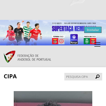
Resultados Andebol
Instalar
Federação de Andebol de Portugal
Grátis - Disponivel na Play Store
CIPA
Pesqui
CIPA