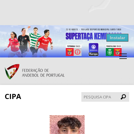
Resultados Andebol
Instalar
Federação de Andebol de Portugal
Grátis - Disponivel na Play Store
CIPA
Pesqui
CIPA