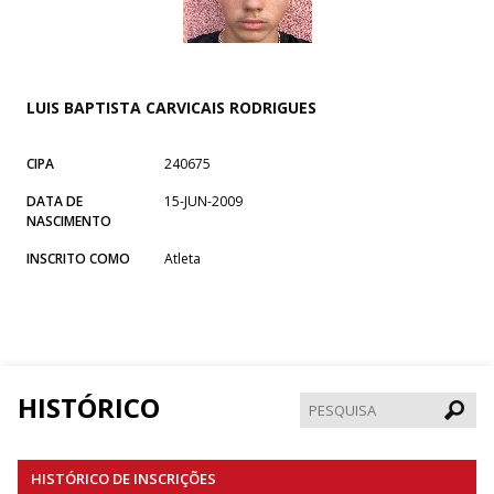
LUIS BAPTISTA CARVICAIS RODRIGUES
CIPA
240675
DATA DE
15-JUN-2009
NASCIMENTO
INSCRITO COMO
Atleta
HISTÓRICO
Pesqui
HISTÓRICO DE INSCRIÇÕES