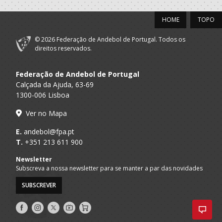
Almeida Garrett
HOME
TOPO
2021/22
© 2026 Federação de Andebol de Portugal. Todos os
Porto A
direitos reservados.
GRD LEÇA - AP
SUB 14 F - And Praia
Praia
Clube Jovem
Federação de Andebol de Portugal
A.A. Porto
Minis F / SUB-13 F
Almeida Garrett
Calçada da Ajuda, 63-69
1300-006 Lisboa
Ver no Mapa
E.
andebol@fpa.pt
T.
+351 213 611 900
Newsletter
Subscreva a nossa newsletter para se manter a par das novidades
SUBSCREVER
Siga-
Siga-
Siga-
AndebolTV
Loja
nos
nos
nos