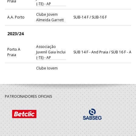
Praia
(-TE) - AP
Clube Jovem
A.A. Porto
SUB-14 F / SUB-16 F
Almeida Garrett
2023/24
Associação
Porto A
Juvenil Gaia Inclui
SUB 14 F - And Praia / SUB 16 F - And
Praia
(-TE) - AP
Clube Jovem
A.A. Porto
SUB-14 F / SUB-16 F
Almeida Garrett
2022/23
PATROCINADORES OFICIAIS
Porto A
Kaky's Beach
SUB 14 F - And Praia / SUB 16 F - And
Praia
Handball
Porto A
Kaky's Beach
SUB 14 F - And Praia / SUB 16 F - And
Praia
Handball
Clube Jovem
A.A. Porto
Minis F / SUB-14 F