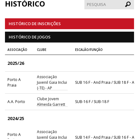
HISTÓRICO
Pesqui
HISTÓRICO DE INSCRIÇÕES
HISTÓRICO DE JOGOS
ASSOCIAÇÃO
CLUBE
ESCALÃO/FUNÇÃO
2025/26
Associação
Porto A
Juvenil Gaia Inclui
SUB 16 F - And Praia / SUB 18 F - And
Praia
(-TE) - AP
Clube Jovem
A.A. Porto
SUB-16 F / SUB-18 F
Almeida Garrett
2024/25
Associação
Porto A
Juvenil Gaia Inclui
SUB 14 F - And Praia / SUB 16 F - And