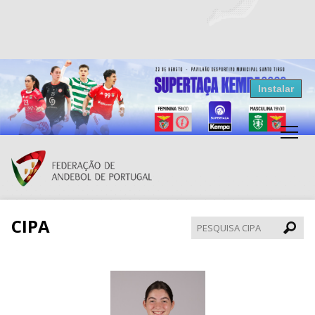
Resultados Andebol
Instalar
Federação de Andebol de Portugal
Grátis - Disponivel na Play Store
CIPA
Pesqui
CIPA