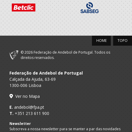
A.A. Braga
SUB-14 F / SUB-16 F
Atletico Clube
2021/22
Famalicense
A.A. Braga
SUB-13 F
Atletico Clube
HOME
TOPO
© 2026 Federação de Andebol de Portugal. Todos os
direitos reservados.
Federação de Andebol de Portugal
Calçada da Ajuda, 63-69
1300-006 Lisboa
Ver no Mapa
E.
andebol@fpa.pt
T.
+351 213 611 900
Newsletter
Subscreva a nossa newsletter para se manter a par das novidades