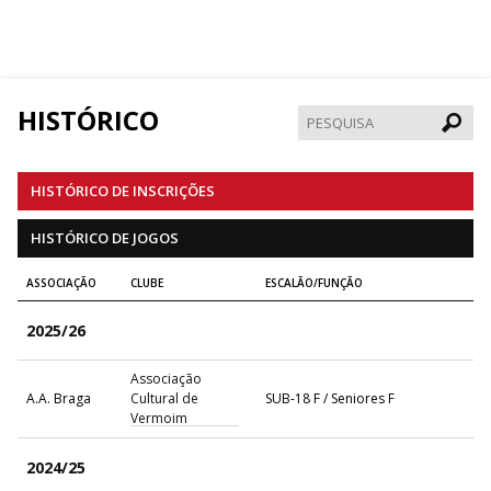
HISTÓRICO
Pesqui
HISTÓRICO DE INSCRIÇÕES
HISTÓRICO DE JOGOS
ASSOCIAÇÃO
CLUBE
ESCALÃO/FUNÇÃO
2025/26
Associação
A.A. Braga
Cultural de
SUB-18 F / Seniores F
Vermoim
2024/25