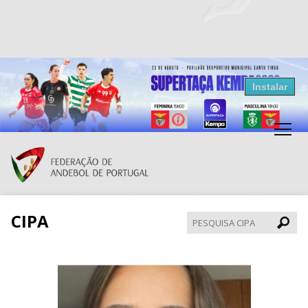
Resultados Andebol
Instalar
Federação de Andebol de Portugal
Grátis - Disponivel na Play Store
CIPA
Pesqui
CIPA