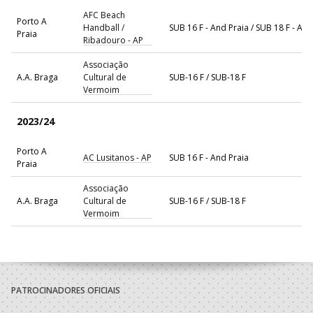
AFC Beach
Porto A
Handball /
SUB 16 F - And Praia / SUB 18 F - And
Praia
Ribadouro - AP
Associação
A.A. Braga
Cultural de
SUB-16 F / SUB-18 F
Vermoim
2023/24
Porto A
AC Lusitanos - AP
SUB 16 F - And Praia
Praia
Associação
A.A. Braga
Cultural de
SUB-16 F / SUB-18 F
Vermoim
Famalicense
A.A. Braga
SUB-16 F
Atletico Clube
2022/23
PATROCINADORES OFICIAIS
Famalicense