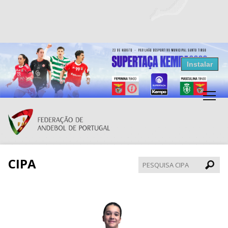
Resultados Andebol
Instalar
Federação de Andebol de Portugal
Grátis - Disponivel na Play Store
CIPA
Pesqui
CIPA