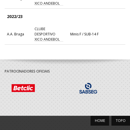
XICO ANDEBOL
2022/23
CLUBE
A.A. Braga
DESPORTIVO
Minis F / SUB-14 F
XICO ANDEBOL
2021/22
CLUBE
A.A. Braga
DESPORTIVO
Minis F / SUB-13 F
PATROCINADORES OFICIAIS
XICO ANDEBOL
HOME
TOPO