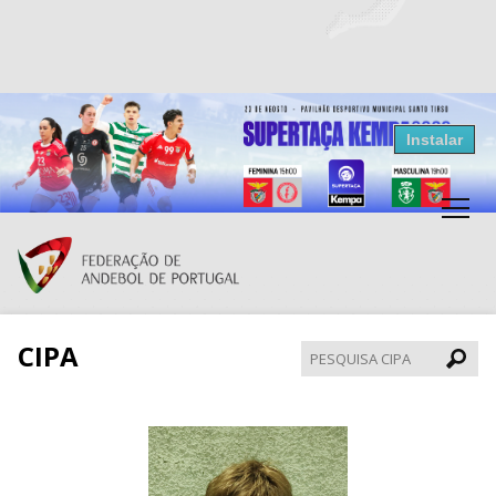
Resultados Andebol
Instalar
Federação de Andebol de Portugal
Grátis - Disponivel na Play Store
CIPA
Pesqui
CIPA