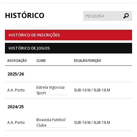
HISTÓRICO
Pesqui
HISTÓRICO DE INSCRIÇÕES
HISTÓRICO DE JOGOS
ASSOCIAÇÃO
CLUBE
ESCALÃO/FUNÇÃO
2025/26
Estrela Vigorosa
A.A. Porto
SUB-16 M / SUB-18 M
Sport
2024/25
Boavista Futebol
A.A. Porto
SUB-16 M / SUB-18 M
Clube