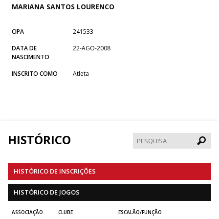
MARIANA SANTOS LOURENCO
CIPA
241533
DATA DE
22-AGO-2008
NASCIMENTO
INSCRITO COMO
Atleta
HISTÓRICO
Pesqui
HISTÓRICO DE INSCRIÇÕES
HISTÓRICO DE JOGOS
ASSOCIAÇÃO
CLUBE
ESCALÃO/FUNÇÃO