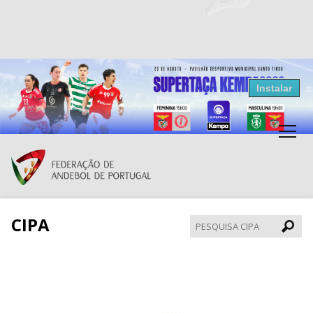
Resultados Andebol
Instalar
Federação de Andebol de Portugal
Grátis - Disponivel na Play Store
CIPA
Pesqui
CIPA