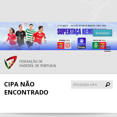
Resultados Andebol
Instalar
Federação de Andebol de Portugal
Grátis - Disponivel na Play Store
CIPA NÃO
Pesqui
CIPA
ENCONTRADO