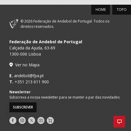
HOME
TOPO
© 2026 Federação de Andebol de Portugal. Todos os
direitos reservados.
Federação de Andebol de Portugal
Calçada da Ajuda, 63-69
1300-006 Lisboa
Ver no Mapa
E.
andebol@fpa.pt
T.
+351 213 611 900
Newsletter
Subscreva a nossa newsletter para se manter a par das novidades
SUBSCREVER
Siga-
Siga-
Siga-
AndebolTV
Loja
nos
nos
nos