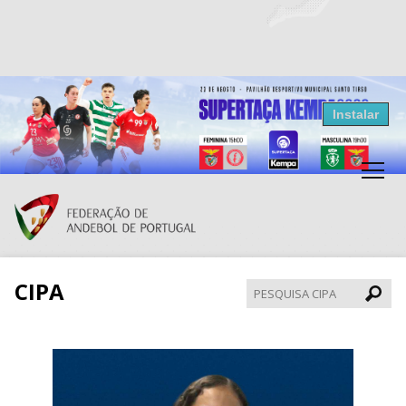
Resultados Andebol
Instalar
Federação de Andebol de Portugal
Grátis - Disponivel na Play Store
CIPA
Pesqui
CIPA