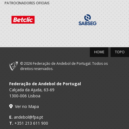
PATROCINADORES OFICIAIS
CLUBE
A.A. Braga
DESPORTIVO
SUB-13 F / SUB-15 F
XICO ANDEBOL
HOME
TOPO
© 2026 Federação de Andebol de Portugal. Todos os
direitos reservados.
Federação de Andebol de Portugal
Calçada da Ajuda, 63-69
1300-006 Lisboa
Ver no Mapa
E.
andebol@fpa.pt
T.
+351 213 611 900