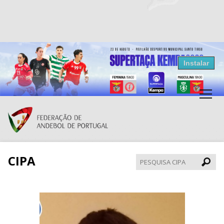
Resultados Andebol
Instalar
Federação de Andebol de Portugal
Grátis - Disponivel na Play Store
CIPA
Pesqui
CIPA