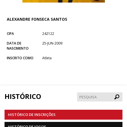
ALEXANDRE FONSECA SANTOS
CIPA
242122
DATA DE
25-JUN-2009
NASCIMENTO
INSCRITO COMO
Atleta
HISTÓRICO
Pesqui
HISTÓRICO DE INSCRIÇÕES
HISTÓRICO DE JOGOS