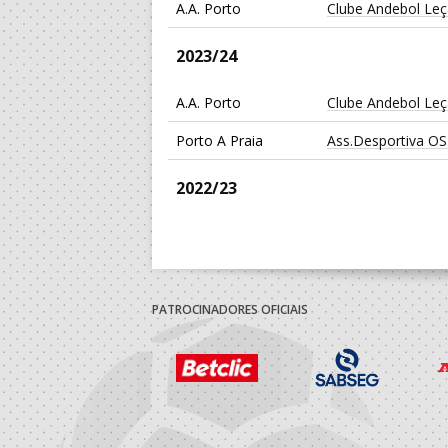
A.A. Porto
Clube Andebol Le
2023/24
A.A. Porto
Clube Andebol Le
Porto A Praia
Ass.Desportiva OS
2022/23
A.A. Porto
Clube Andebol Le
2021/22
PATROCINADORES OFICIAIS
A.A. Porto
Clube Andebol Le