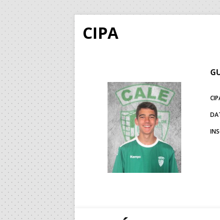
CIPA
GU
CIP
DA
IN