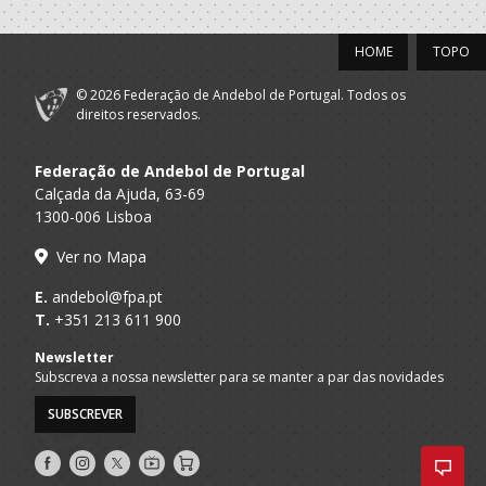
HOME
TOPO
© 2026 Federação de Andebol de Portugal. Todos os
direitos reservados.
Federação de Andebol de Portugal
Calçada da Ajuda, 63-69
1300-006 Lisboa
Ver no Mapa
E.
andebol@fpa.pt
T.
+351 213 611 900
Newsletter
Subscreva a nossa newsletter para se manter a par das novidades
SUBSCREVER
Siga-
Siga-
Siga-
AndebolTV
Loja
nos
nos
nos