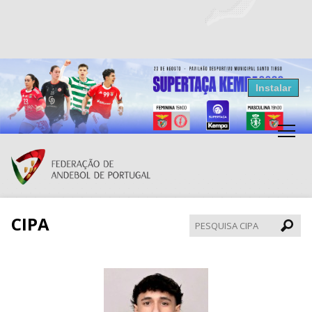
Resultados Andebol
Instalar
Federação de Andebol de Portugal
Grátis - Disponivel na Play Store
CIPA
Pesqui
CIPA