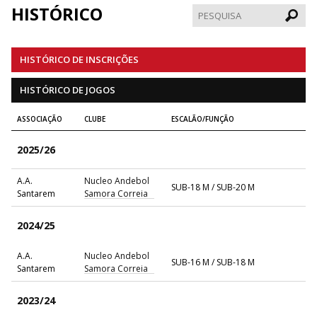
HISTÓRICO
Pesqui
HISTÓRICO DE INSCRIÇÕES
HISTÓRICO DE JOGOS
ASSOCIAÇÃO
CLUBE
ESCALÃO/FUNÇÃO
2025/26
A.A.
Nucleo Andebol
SUB-18 M / SUB-20 M
Santarem
Samora Correia
2024/25
A.A.
Nucleo Andebol
SUB-16 M / SUB-18 M
Santarem
Samora Correia
2023/24