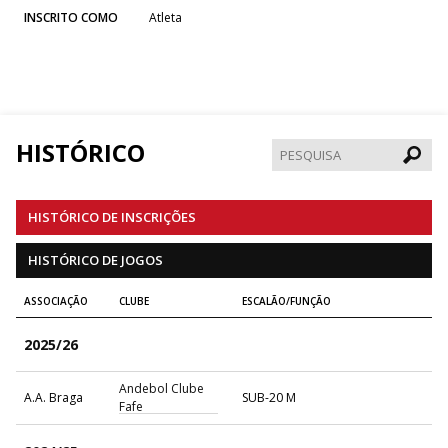
INSCRITO COMO
Atleta
HISTÓRICO
Pesqui
HISTÓRICO DE INSCRIÇÕES
HISTÓRICO DE JOGOS
ASSOCIAÇÃO
CLUBE
ESCALÃO/FUNÇÃO
2025/26
Andebol Clube
A.A. Braga
SUB-20 M
Fafe