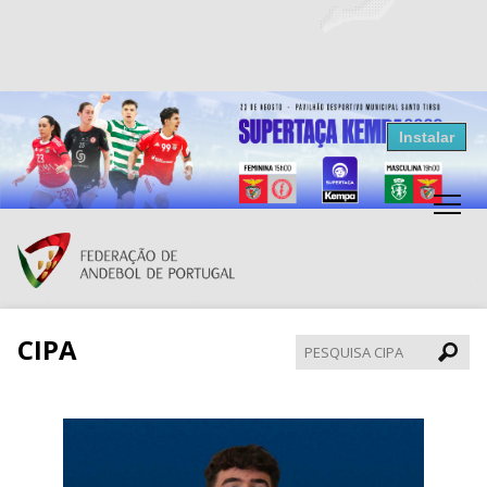
Resultados Andebol
Instalar
Federação de Andebol de Portugal
Grátis - Disponivel na Play Store
CIPA
Pesqui
CIPA