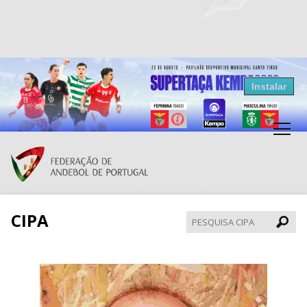
Resultados Andebol
Instalar
Federação de Andebol de Portugal
Grátis - Disponivel na Play Store
CIPA
Pesqui
CIPA