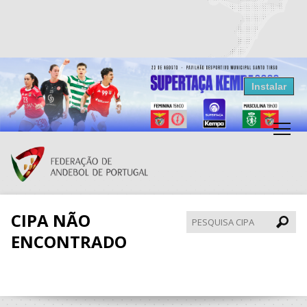
Resultados Andebol
Instalar
Federação de Andebol de Portugal
Grátis - Disponivel na Play Store
CIPA NÃO
Pesqui
CIPA
ENCONTRADO