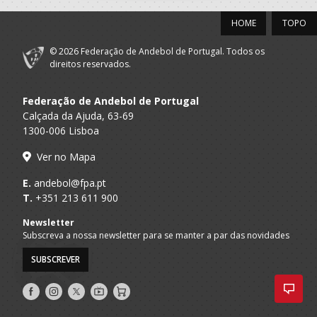
HOME
TOPO
© 2026 Federação de Andebol de Portugal. Todos os
direitos reservados.
Federação de Andebol de Portugal
Calçada da Ajuda, 63-69
1300-006 Lisboa
Ver no Mapa
E.
andebol@fpa.pt
T.
+351 213 611 900
Newsletter
Subscreva a nossa newsletter para se manter a par das novidades
SUBSCREVER
Siga-
Siga-
Siga-
AndebolTV
Loja
nos
nos
nos