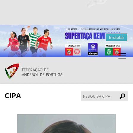
Resultados Andebol
Instalar
Federação de Andebol de Portugal
Grátis - Disponivel na Play Store
CIPA
Pesqui
CIPA