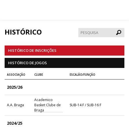
HISTÓRICO
Pesqui
HISTÓRICO DE INSCRIÇÕES
HISTÓRICO DE JOGOS
ASSOCIAÇÃO
CLUBE
ESCALÃO/FUNÇÃO
2025/26
Academico
A.A. Braga
Basket Clube de
SUB-14 F / SUB-16 F
Braga
2024/25