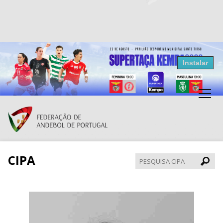
Resultados Andebol
Instalar
Federação de Andebol de Portugal
Grátis - Disponivel na Play Store
CIPA
Pesqui
CIPA