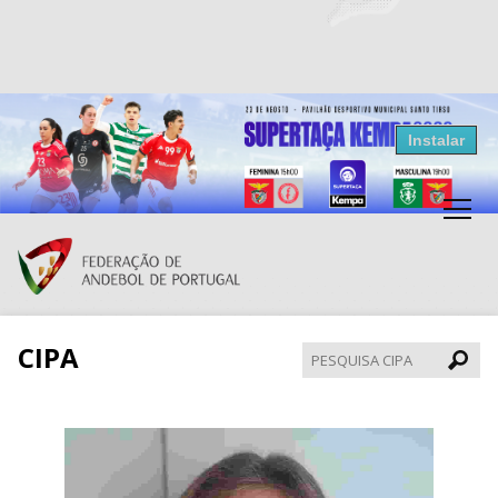
Resultados Andebol
Instalar
Federação de Andebol de Portugal
Grátis - Disponivel na Play Store
CIPA
Pesqui
CIPA