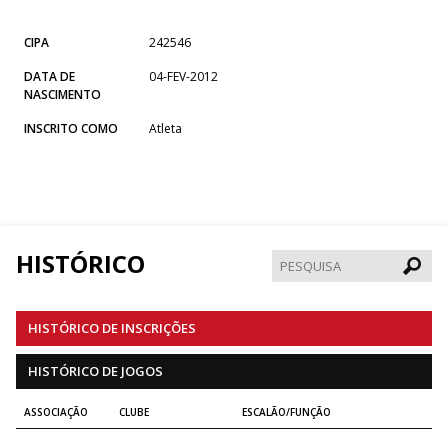
CIPA
242546
DATA DE
04-FEV-2012
NASCIMENTO
INSCRITO COMO
Atleta
HISTÓRICO
Pesqui
HISTÓRICO DE INSCRIÇÕES
HISTÓRICO DE JOGOS
ASSOCIAÇÃO
CLUBE
ESCALÃO/FUNÇÃO