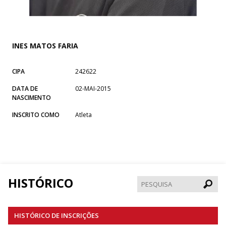
INES MATOS FARIA
CIPA
242622
DATA DE
02-MAI-2015
NASCIMENTO
INSCRITO COMO
Atleta
HISTÓRICO
Pesqui
HISTÓRICO DE INSCRIÇÕES