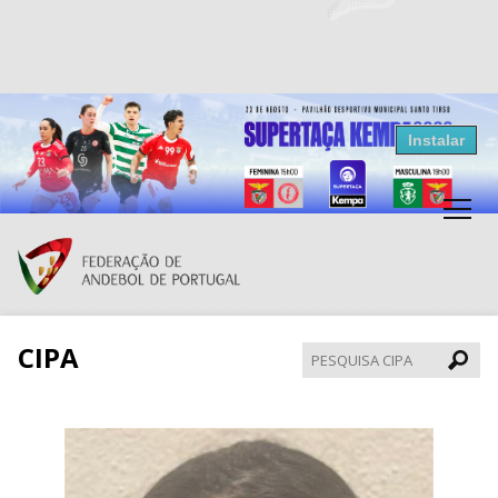
Resultados Andebol
Instalar
Federação de Andebol de Portugal
Grátis - Disponivel na Play Store
CIPA
Pesqui
CIPA