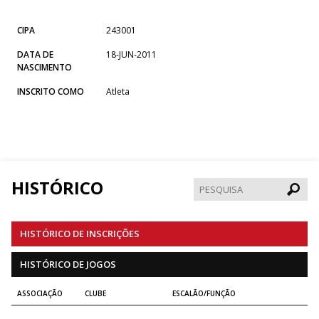
CIPA
243001
DATA DE
18-JUN-2011
NASCIMENTO
INSCRITO COMO
Atleta
HISTÓRICO
Pesqui
HISTÓRICO DE INSCRIÇÕES
HISTÓRICO DE JOGOS
ASSOCIAÇÃO
CLUBE
ESCALÃO/FUNÇÃO