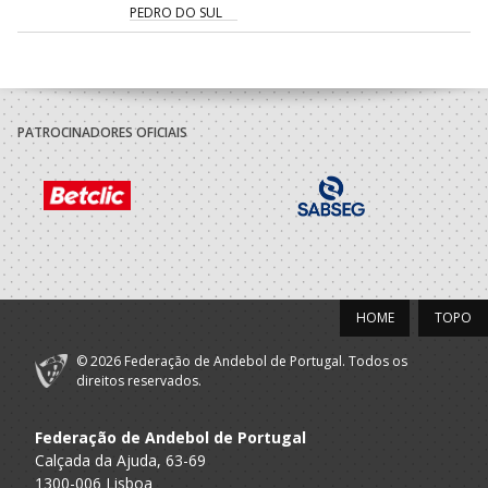
PEDRO DO SUL
2021/22
AD - ACADEMIA
A.A. Viseu
ANDEBOL SÃO
Minis F / SUB-13 F
PATROCINADORES OFICIAIS
PEDRO DO SUL
HOME
TOPO
© 2026 Federação de Andebol de Portugal. Todos os
direitos reservados.
Federação de Andebol de Portugal
Calçada da Ajuda, 63-69
1300-006 Lisboa