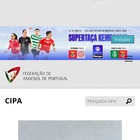
Resultados Andebol
Instalar
Federação de Andebol de Portugal
Grátis - Disponivel na Play Store
CIPA
Pesqui
CIPA