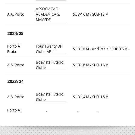
ASSOCIACAO
A.A. Porto
ACADEMICA S.
SUB-16 M / SUB-18 M
MAMEDE
2024/25
Porto A
Four Twenty BH
SUB 16 M - And Praia / SUB 18 M - A
Praia
Club - AP
Boavista Futebol
A.A. Porto
SUB-16 M / SUB-18 M
Clube
2023/24
Boavista Futebol
A.A. Porto
SUB-14 M / SUB-16 M
Clube
Porto A
AC Fafe - AP
Sub 14 M - And Praia / SUB 16 M - An
Praia
2022/23