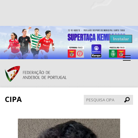
Resultados Andebol
Instalar
Federação de Andebol de Portugal
Grátis - Disponivel na Play Store
CIPA
Pesqui
CIPA