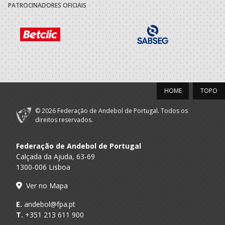
PATROCINADORES OFICIAIS
ACADÉMICO
A.A. Porto
SUB-14 M / SUB-16 M
FUTEBOL CLUBE
Dac/Chelsea
Porto A
Beach Handball -
Sub 14 M - And Praia / SUB 16 M - An
Praia
AP
2021/22
HOME
TOPO
ACADÉMICO
A.A. Porto
Minis M / SUB-14 M
FUTEBOL CLUBE
© 2026 Federação de Andebol de Portugal. Todos os
direitos reservados.
Federação de Andebol de Portugal
Calçada da Ajuda, 63-69
1300-006 Lisboa
Ver no Mapa
E.
andebol@fpa.pt
T.
+351 213 611 900