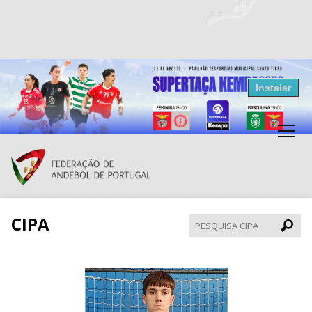
Resultados Andebol
Instalar
Federação de Andebol de Portugal
Grátis - Disponivel na Play Store
CIPA
Pesqui
CIPA