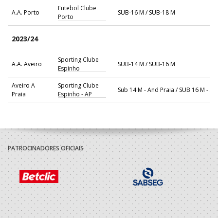
Futebol Clube
A.A. Porto
SUB-16 M / SUB-18 M
Porto
2023/24
Sporting Clube
A.A. Aveiro
SUB-14 M / SUB-16 M
Espinho
Aveiro A
Sporting Clube
Sub 14 M - And Praia / SUB 16 M - An
Praia
Espinho - AP
2022/23
Sporting Clube
A.A. Aveiro
SUB-14 M / SUB-16 M
Espinho
PATROCINADORES OFICIAIS
2021/22
Aveiro A
Sporting Clube
Sub 14 M - And Praia
Praia
Espinho - AP
Sporting Clube