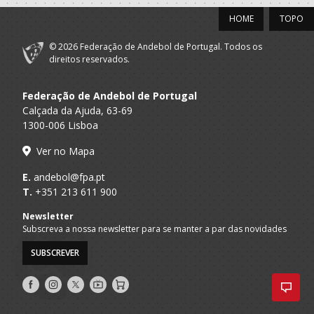
A.A. Aveiro
Minis M / SUB-14 M
Espinho
HOME
TOPO
© 2026 Federação de Andebol de Portugal. Todos os
direitos reservados.
Federação de Andebol de Portugal
Calçada da Ajuda, 63-69
1300-006 Lisboa
Ver no Mapa
E.
andebol@fpa.pt
T.
+351 213 611 900
Newsletter
Subscreva a nossa newsletter para se manter a par das novidades
SUBSCREVER
Siga-
Siga-
Siga-
AndebolTV
Loja
nos
nos
nos
no
no
no