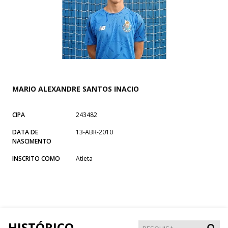
MARIO ALEXANDRE SANTOS INACIO
CIPA
243482
DATA DE
13-ABR-2010
NASCIMENTO
INSCRITO COMO
Atleta
HISTÓRICO
Pesqui