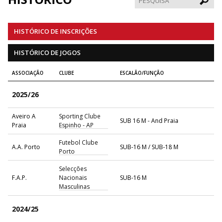
HISTÓRICO DE INSCRIÇÕES
HISTÓRICO DE JOGOS
ASSOCIAÇÃO
CLUBE
ESCALÃO/FUNÇÃO
2025/26
Aveiro A
Sporting Clube
SUB 16 M - And Praia
Praia
Espinho - AP
Futebol Clube
A.A. Porto
SUB-16 M / SUB-18 M
Porto
Selecções
F.A.P.
Nacionais
SUB-16 M
Masculinas
2024/25