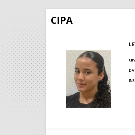
CIPA
LE
CIP
DA
IN